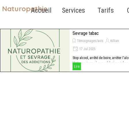
Aller au contenu
Naturopathie
Sauter le 
Accueil
Services
Tarifs
▼
Sevrage tabac
Témoignages/avis
Killian
17 Jul 2025
Stop alcool, arrêté de boire, arrêter l'alc
Mettre un terme à ses addictions tabac
Lire
alcool