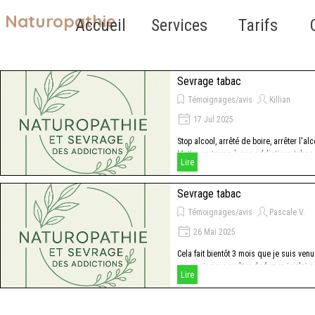
Aller au contenu
Naturopathie
Sauter le 
Accueil
Services
Tarifs
▼
Sevrage tabac
Témoignages/avis
Killian
17 Jul 2025
Stop alcool, arrêté de boire, arrêter l'alc
Mettre un terme à ses addictions tabac
Lire
alcool
Sevrage tabac
Témoignages/avis
Pascale V.
26 Mai 2025
Cela fait bientôt 3 mois que je suis ven
vous voir pour arrêter de fumer, je n'ai 
Lire
refumé, et ceci sans souffrance aucune.