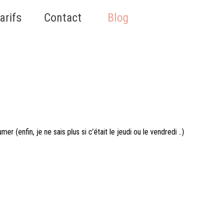
Sauter le menu
arifs
▼
Contact
▼
Blog
▼
er (enfin, je ne sais plus si c’était le jeudi ou le vendredi ..)