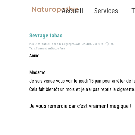
Aller au contenu
Naturopathie
Accueil
Services
T
Sevrage tabac
Publié par
Annie F.
dans
Témoignages/avis
· Jeudi 03 Jul 2025 ·
1:00
Tags:
Comment
,
arrêter
,
de
,
fumer
Annie :
Madame
Je suis venue vous voir le jeudi 15 juin pour arrêter de fum
Cela fait bientôt un mois et je n’ai pas repris la cigarette.
Je vous remercie car c’est vraiment magique !