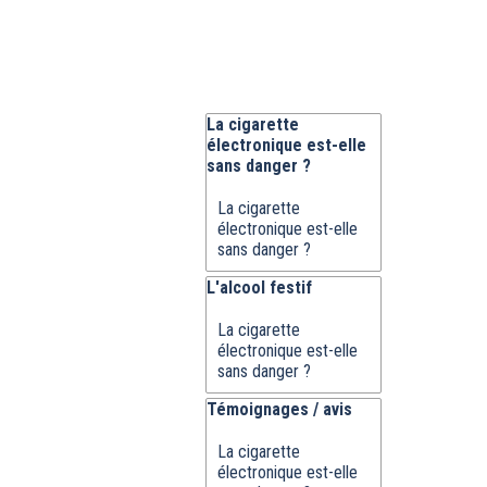
Sauter le bloc La cigarette électroni
La cigarette
électronique est-elle
sans danger ?
La cigarette
électronique est-elle
sans danger ?
Sauter le bloc L'alcool festif
L'alcool festif
La cigarette
électronique est-elle
sans danger ?
Sauter le bloc Témoignages / avis
Témoignages / avis
La cigarette
électronique est-elle