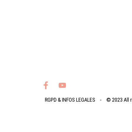
RGPD
&
INFOS LEGALES
- © 2023
All
Retourner au contenu