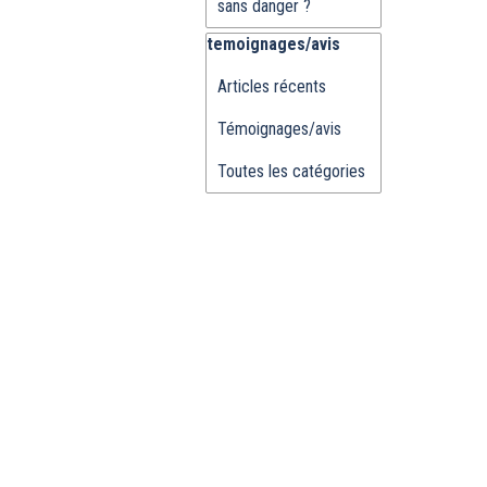
sans danger ?
Sauter le bloc temoignages/avis
temoignages/avis
Articles récents
Témoignages/avis
Toutes les catégories